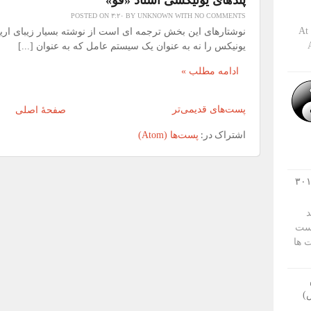
پندهای یونیکسی استاد «فو»
POSTED ON
۳:۲۰
BY
UNKNOWN
WITH
NO COMMENTS
At
نوشتارهای این بخش ترجمه ای است از نوشته بسیار زیبای اریک
یونیکس را نه به عنوان یک سیستم عامل که به عنوان [...]
ادامه مطلب »
پست‌های قدیمی‌تر
صفحهٔ اصلی
اشتراک در:
پست‌ها (Atom)
ظ رتبه گوگل در هنگام تغییر دامنه – ۳۰۱
د
است
 ها
)