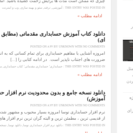
چیزی که ممکن است مدت ها برایش زحمت کشیده باشید. اما مو
THIS ENTRY WAS POSTED IN :
آموزشی
,
ترفند
,
سئو و بهینه سازی
,
وب و اینترنت
ادامه مطلب »
ر
دانلود کتاب آموزش حسابداری مقدماتی (مطابق 
ای)
POSTED ON
۸:۳۲
BY
UNKNOWN
WITH
NO COMMENTS
امروزه آشنایی با مفاهیم حسابداری برای تمام کسانی که به ان
ضرورت های اجتناب ناپذیر است. در ادامه کتابی را [...]
THIS ENTRY WAS POSTED IN :
حسابداری٬ حسابداری مقدماتی٬ کتاب حسابداری
,
من
مثل
ادامه مطلب »
 ، تخریب MBR ،
ردن
دانلود نسخه جامع و بدون محدودیت نرم افزار ح
 پروژه
آموزش)
POSTED ON
۸:۲۳
BY
UNKNOWN
WITH
NO COMMENTS
ری برای
نرم افزار حسابداری نوسا امروزه بسیار محبوب و مشهور شده
از قدیمی ترین ، مطمئن ترین و البته گران ترین نرم افزار های 
THIS ENTRY WAS POSTED IN :
دانلود نرم افزار حسابداری نوسا
,
دانلود نوسا
,
نسخه 