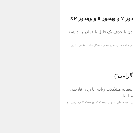
وز XP
 یا حذف یک فایل یا فولدر را داشته
ه
,
حذف فایل قفل شده
,
مشکل حذف نشدن فایل
,
 متاسفانه مشکلات زیادی با زبان فارسی
[...]
س
,
پوسته های برتر
,
پوسته ICY
,
پوستهICYوردپرس
,
تم