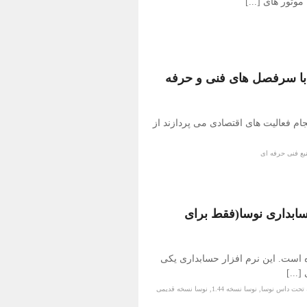
تور های [...]
با سرفصل های فنی و حرفه
جام فعالیت های اقتصادی می پردازند از
بع فنی حرفه ای
سابداری نوسا(فقط برای
 است. این نرم افزار حسابداری یکی
[...]
تحت داس نوسا
,
نوسا نسخه 1.44
,
نوسا نسخه قدیمی