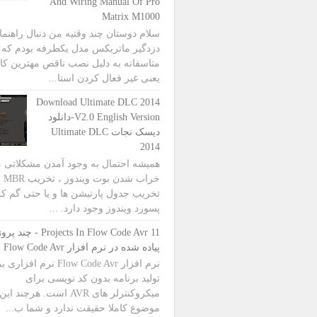
And Wiring Manual Of Pro
Matrix M1000
سلام دوستان چند وقتیه من دنبال راهنما
دزدگیر ماتریکس مدل یکطرفه بودم که
متاسفانه به دلیل نصب ناقص مهترین کا
یعنی غیر فعال کردن استا...
Download Ultimate DLC 2014
V2.0 English Version-دانلود
دیسک نجات Ultimate DLC
2014
همیشه احتمال به وجود آمدن مشکلاتی 
خراب شدن بوت ویندوز
تخریب جدول پارتیشن ها و یا حتی گم ک
پسورد ویندوز وجود دارد. ...
11 Projects In Flow Code Avr - چند
پیاده شده در نرم افزار Flow Code Avr
نرم افزار Flow Code Avr نرم افزا
تولید برنامه بدون کد نویسی برای
میکروکنترلر های AVR است. هرچند این
موضوع کاملا حقیقت ندارد و شما ب...