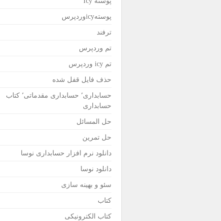
پوسته Icy
پوستهicyوردپرس
ترفند
تم وردپرس
تم icy وردپرس
حذف فایل قفل شده
حسابداری٬ حسابداری مقدماتی٬ کتاب
حسابداری
حل المسائل
حل تمرین
دانلود نرم افزار حسابداری نوسا
دانلود نوسا
سئو و بهینه سازی
کتاب
کتاب الکترونیکی