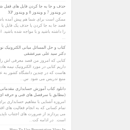
حذف و جا به جا کردن فایل های قفل ش
در ویندوز 7 و ویندوز 8 و ویندوز XP
ممکن است برای شما هم پیش آمده باش
قصد جا به جا کردن یا حذف یک فایل یا ف
را داشته باشید و با مواجه شده باشید. ا
...
کتاب و حل المسائل مبانی الکترونیک نو
دکتر سید علی میرعشقی
کتابی که امروز من قصد معرفی اش را
داریم کتابی در مورد الکترونیک نیمه هاد
هاست که در چندین دانشگاه کشور به عن
منبع تدریس می شود. س...
دانلود کتاب آموزش حسابداری مقدماتی
(مطابق با سرفصل های فنی و حرفه ای
امروزه آشنایی با مفاهیم حسابداری برا
تمام کسانی که به انجام فعالیت های اق
می پردازند از ضرورت های اجتناب ناپذی
است. در ادامه کت...
How To Use Presentation View In