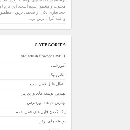
نرم افزار حسابداری نوسا امروزه بسیار
محبوب و مشهور شده است. این نرم افز
حسابداری یکی از قدیمی ترین ، مطمئن
و البته گران ترین نر...
CATEGORIES
11 projects in flowcode avr
آموزشی
الکترونیک
انتقال فایل قفل شده
بهترین پوسته های وردپرس
بهترین تم های وردپرس
پاک کردن فایل های قفل شده
پوسته های برتر