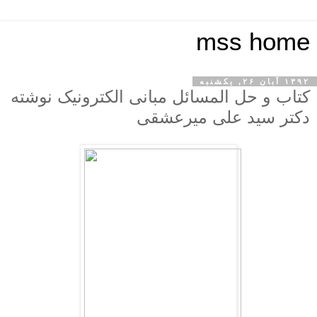
mss home
۱۳۹۲ آبان ۲۶, یکشنبه
کتاب و حل المسائل مبانی الکترونیک نوشته
دکتر سید علی میرعشقی